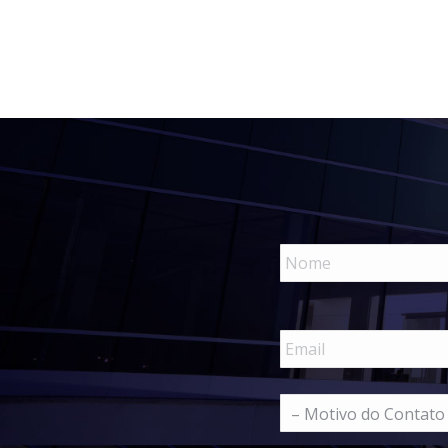
Nome
*
E-
mail
*
Motivo
do